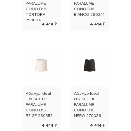
PARALUME
PARALUME
PAR
CONO D16
CONO D16
CIL
TORTORA
BIANCO 260341
BIA
293004
4 414 ₽
4 414 ₽
Абажур Ideal
Абажур Ideal
Абаж
Lux SET UP
Lux SET UP
Lux 
PARALUME
PARALUME
PAR
CONO D16
CONO D16
CIL
BEIGE 260358
NERO 270036
TOR
304
4 414 ₽
4 414 ₽