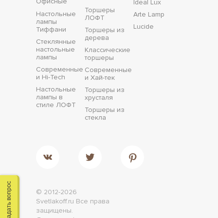
Офисные
Ideal Lux
Торшеры
Настольные
Arte Lamp
ЛОФТ
лампы
Lucide
Тиффани
Торшеры из
дерева
Стеклянные
настольные
Классические
лампы
торшеры
Современные
Современные
и Hi-Tech
и Хай-тек
Настольные
Торшеры из
лампы в
хрусталя
стиле ЛОФТ
Торшеры из
стекла
Задать вопрос
© 2012-2026
Svetlakoff.ru
Все права
защищены.