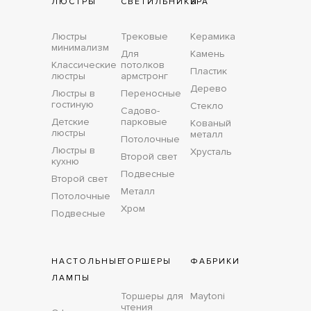
ЛЮСТРЫ
СВЕТИЛЬНИКИ
БРА
Люстры
Трековые
Керамика
минимализм
Для
Камень
Классические
потолков
Пластик
люстры
армстронг
Дерево
Люстры в
Переносные
гостиную
Стекло
Садово-
Детские
парковые
Кованый
люстры
металл
Потолочные
Люстры в
Хрусталь
Второй свет
кухню
Подвесные
Второй свет
Металл
Потолочные
Хром
Подвесные
НАСТОЛЬНЫЕ
ТОРШЕРЫ
ФАБРИКИ
ЛАМПЫ
Торшеры для
Maytoni
чтения