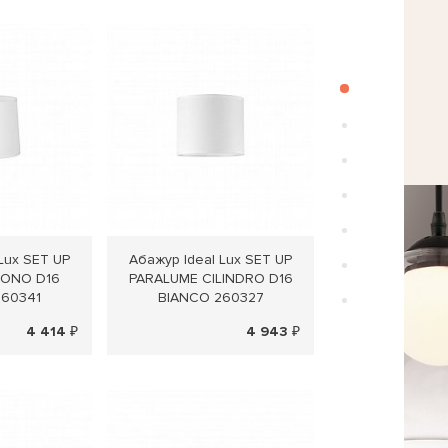
Lux SET UP
Абажур Ideal Lux SET UP
Абажур Ideal 
CONO D16
PARALUME CILINDRO D16
PARALUME CIL
260341
BIANCO 260327
NERO 26
4 414 ₽
4 943 ₽