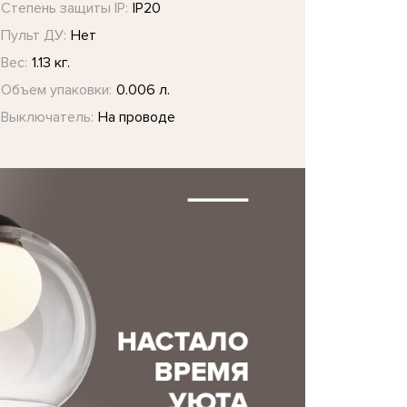
Степень защиты IP:
IP20
Пульт ДУ:
Нет
Вес:
1.13 кг.
Объем упаковки:
0.006 л.
Выключатель:
На проводе
Lux SET UP
Подвесной светильник
Подвесной св
INDRO D16
Ideal Lux SET UP MSP
Ideal Lux SE
9986
NICKEL 260044
BIANCO 26
4 943 ₽
5 120 ₽