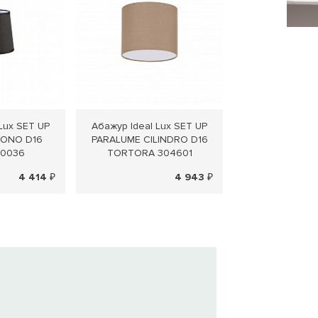
Lux SET UP
Абажур Ideal Lux SET UP
Абажур Ideal 
CONO D16
PARALUME CILINDRO D16
PARALUME CIL
70036
TORTORA 304601
BEIGE 26
4 414 ₽
4 943 ₽