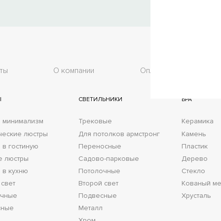
ты
О компании
Оплата
До
Ы
СВЕТИЛЬНИКИ
БРА
 минимализм
Трековые
Керамика
ческие люстры
Для потолков армстронг
Камень
 в гостиную
Переносные
Пластик
е люстры
Садово-парковые
Дерево
 в кухню
Потолочные
Стекло
 свет
Второй свет
Кованый ме
очные
Подвесные
Хрусталь
сные
Металл
Хром