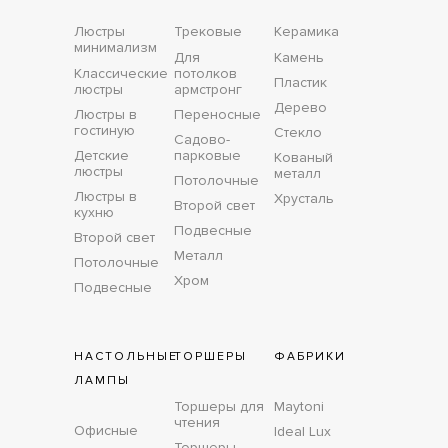
Люстры
Трековые
Керамика
минимализм
Для
Камень
Классические
потолков
Пластик
люстры
армстронг
Дерево
Люстры в
Переносные
гостиную
Стекло
Садово-
Детские
парковые
Кованый
люстры
металл
Потолочные
Люстры в
Хрусталь
Второй свет
кухню
Подвесные
Второй свет
Металл
Потолочные
Хром
Подвесные
НАСТОЛЬНЫЕ
ТОРШЕРЫ
ФАБРИКИ
ЛАМПЫ
Торшеры для
Maytoni
чтения
Офисные
Ideal Lux
Торшеры