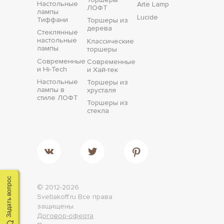
Настольные
Arte Lamp
ЛОФТ
лампы
Lucide
Тиффани
Торшеры из
дерева
Стеклянные
настольные
Классические
лампы
торшеры
Современные
Современные
и Hi-Tech
и Хай-тек
Настольные
Торшеры из
лампы в
хрусталя
стиле ЛОФТ
Торшеры из
стекла
Задать вопрос
© 2012-2026
Svetlakoff.ru
Все права
защищены.
Договор-оферта