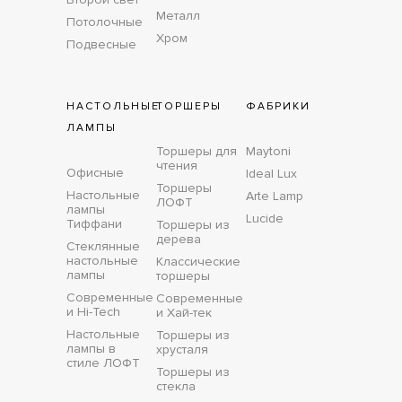
Металл
Потолочные
Хром
Подвесные
НАСТОЛЬНЫЕ
ТОРШЕРЫ
ФАБРИКИ
ЛАМПЫ
Торшеры для
Maytoni
чтения
Офисные
Ideal Lux
Торшеры
Настольные
Arte Lamp
ЛОФТ
лампы
Lucide
Тиффани
Торшеры из
дерева
Стеклянные
настольные
Классические
лампы
торшеры
Современные
Современные
и Hi-Tech
и Хай-тек
Настольные
Торшеры из
лампы в
хрусталя
стиле ЛОФТ
Торшеры из
стекла