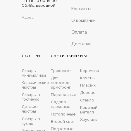
Пн.-Пт. 10:00-19:00,
Сб.-Вс. выходной
Контакты
Адрес
О компании
Оплата
Доставка
ЛЮСТРЫ
СВЕТИЛЬНИКИ
БРА
Люстры
Трековые
Керамика
минимализм
Для
Камень
Классические
потолков
Пластик
люстры
армстронг
Дерево
Люстры в
Переносные
гостиную
Стекло
Садово-
Детские
парковые
Кованый
люстры
металл
Потолочные
Люстры в
Хрусталь
Второй свет
кухню
Подвесные
Второй свет