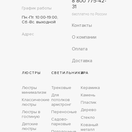
8 800 775-42-
31
График работы
бесплатно по России
Пн.-Пт. 10:00-19:00,
Сб.-Вс. выходной
Контакты
Адрес
О компании
Оплата
Доставка
ЛЮСТРЫ
СВЕТИЛЬНИКИ
БРА
Люстры
Трековые
Керамика
минимализм
Для
Камень
Классические
потолков
Пластик
люстры
армстронг
Дерево
Люстры в
Переносные
гостиную
Стекло
Садово-
Детские
парковые
Кованый
люстры
металл
Потолочные