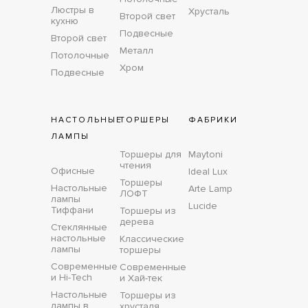
Люстры в
Хрусталь
Второй свет
кухню
Подвесные
Второй свет
Металл
Потолочные
Хром
Подвесные
НАСТОЛЬНЫЕ
ТОРШЕРЫ
ФАБРИКИ
ЛАМПЫ
Торшеры для
Maytoni
чтения
Офисные
Ideal Lux
Торшеры
Настольные
Arte Lamp
ЛОФТ
лампы
Lucide
Тиффани
Торшеры из
дерева
Стеклянные
настольные
Классические
лампы
торшеры
Современные
Современные
и Hi-Tech
и Хай-тек
Настольные
Торшеры из
лампы в
хрусталя