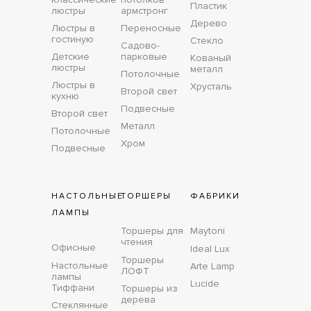
Пластик
люстры
армстронг
Дерево
Люстры в
Переносные
гостиную
Стекло
Садово-
Детские
парковые
Кованый
люстры
металл
Потолочные
Люстры в
Хрусталь
Второй свет
кухню
Подвесные
Второй свет
Металл
Потолочные
Хром
Подвесные
НАСТОЛЬНЫЕ
ТОРШЕРЫ
ФАБРИКИ
ЛАМПЫ
Торшеры для
Maytoni
чтения
Офисные
Ideal Lux
Торшеры
Настольные
Arte Lamp
ЛОФТ
лампы
Lucide
Тиффани
Торшеры из
дерева
Стеклянные