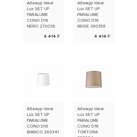
Абажур Ideal
Абажур Ideal
Абаж
Lux SET UP
Lux SET UP
Lux 
PARALUME
PARALUME
PAR
CONO D16
CONO D16
CIL
NERO 270036
BEIGE 260358
TOR
304
4 414 ₽
4 414 ₽
Абажур Ideal
Абажур Ideal
Абаж
Lux SET UP
Lux SET UP
Lux 
PARALUME
PARALUME
PAR
CONO D16
CONO D16
CIL
BIANCO 260341
TORTORA
NER