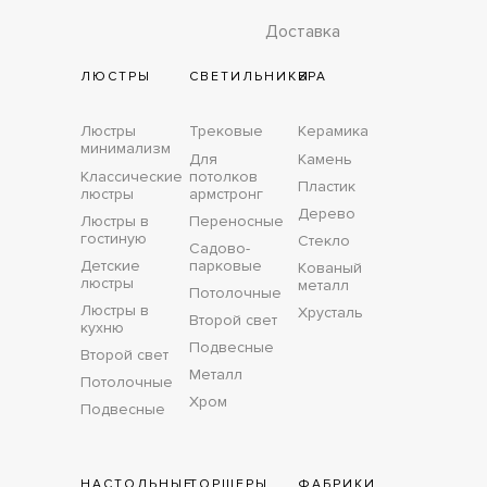
Доставка
ЛЮСТРЫ
СВЕТИЛЬНИКИ
БРА
Люстры
Трековые
Керамика
минимализм
Для
Камень
Классические
потолков
Пластик
люстры
армстронг
Дерево
Люстры в
Переносные
гостиную
Стекло
Садово-
Детские
парковые
Кованый
люстры
металл
Потолочные
Люстры в
Хрусталь
Второй свет
кухню
Подвесные
Второй свет
Металл
Потолочные
Хром
Подвесные
НАСТОЛЬНЫЕ
ТОРШЕРЫ
ФАБРИКИ