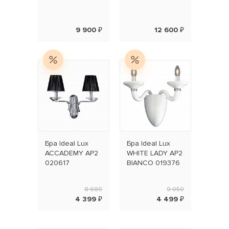
9 900 ₽
12 600 ₽
Бра Ideal Lux
Бра Ideal Lux
ACCADEMY AP2
WHITE LADY AP2
020617
BIANCO 019376
8 680
9 050
4 399 ₽
4 499 ₽