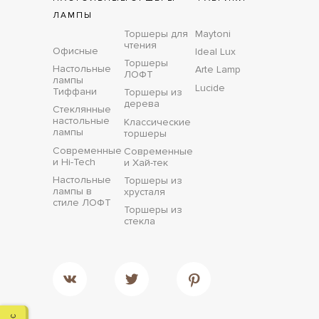
ЛАМПЫ
Торшеры для
Maytoni
чтения
Офисные
Ideal Lux
Торшеры
Настольные
Arte Lamp
ЛОФТ
лампы
Lucide
Тиффани
Торшеры из
дерева
Стеклянные
настольные
Классические
лампы
торшеры
Современные
Современные
и Hi-Tech
и Хай-тек
Настольные
Торшеры из
лампы в
хрусталя
стиле ЛОФТ
Торшеры из
стекла