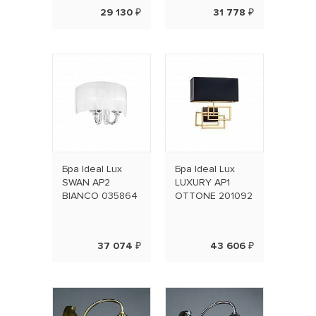
29 130 ₽
31 778 ₽
Бра Ideal Lux
Бра Ideal Lux
SWAN AP2
LUXURY AP1
BIANCO 035864
OTTONE 201092
37 074 ₽
43 606 ₽