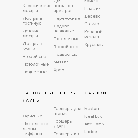
Для
Камень
Классические
потолков
Пластик
люстры
армстронг
Дерево
Люстры в
Переносные
гостиную
Стекло
Садово-
Детские
парковые
Кованый
люстры
металл
Потолочные
Люстры в
Хрусталь
Второй свет
кухню
Подвесные
Второй свет
Металл
Потолочные
Хром
Подвесные
НАСТОЛЬНЫЕ
ТОРШЕРЫ
ФАБРИКИ
ЛАМПЫ
Торшеры для
Maytoni
чтения
Офисные
Ideal Lux
Торшеры
Настольные
Arte Lamp
ЛОФТ
лампы
Lucide
Тиффани
Торшеры из