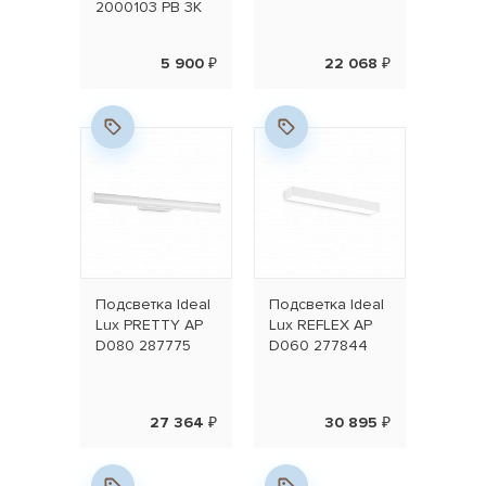
2000103 PB 3K
5 900 ₽
22 068 ₽
Подсветка Ideal
Подсветка Ideal
Lux PRETTY AP
Lux REFLEX AP
D080 287775
D060 277844
27 364 ₽
30 895 ₽