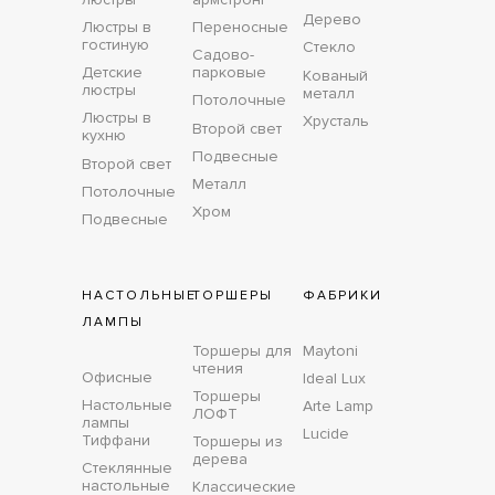
Дерево
Люстры в
Переносные
гостиную
Стекло
Садово-
Детские
парковые
Кованый
люстры
металл
Потолочные
Люстры в
Хрусталь
Второй свет
кухню
Подвесные
Второй свет
Металл
Потолочные
Хром
Подвесные
НАСТОЛЬНЫЕ
ТОРШЕРЫ
ФАБРИКИ
ЛАМПЫ
Торшеры для
Maytoni
чтения
Офисные
Ideal Lux
Торшеры
Настольные
Arte Lamp
ЛОФТ
лампы
Lucide
Тиффани
Торшеры из
дерева
Стеклянные
настольные
Классические