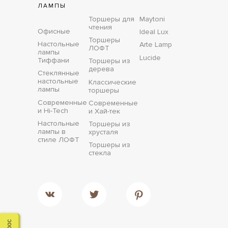
ЛАМПЫ
Торшеры для
Maytoni
чтения
Офисные
Ideal Lux
Торшеры
Настольные
Arte Lamp
ЛОФТ
лампы
Lucide
Тиффани
Торшеры из
дерева
Стеклянные
настольные
Классические
лампы
торшеры
Современные
Современные
и Hi-Tech
и Хай-тек
Настольные
Торшеры из
лампы в
хрусталя
стиле ЛОФТ
Торшеры из
стекла