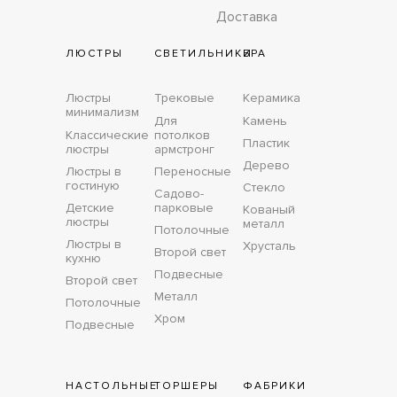
Доставка
ЛЮСТРЫ
СВЕТИЛЬНИКИ
БРА
Люстры
Трековые
Керамика
минимализм
Для
Камень
Классические
потолков
Пластик
люстры
армстронг
Дерево
Люстры в
Переносные
гостиную
Стекло
Садово-
Детские
парковые
Кованый
люстры
металл
Потолочные
Люстры в
Хрусталь
Второй свет
кухню
Подвесные
Второй свет
Металл
Потолочные
Хром
Подвесные
НАСТОЛЬНЫЕ
ТОРШЕРЫ
ФАБРИКИ