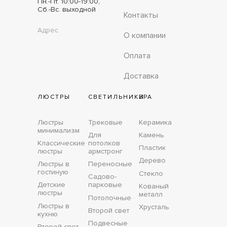
Пн.-Пт. 10:00-19:00,
Сб.-Вс. выходной
Контакты
Адрес
О компании
Оплата
Доставка
ЛЮСТРЫ
СВЕТИЛЬНИКИ
БРА
Люстры
Трековые
Керамика
минимализм
Для
Камень
Классические
потолков
Пластик
люстры
армстронг
Дерево
Люстры в
Переносные
гостиную
Стекло
Садово-
Детские
парковые
Кованый
люстры
металл
Потолочные
Люстры в
Хрусталь
Второй свет
кухню
Подвесные
Второй свет