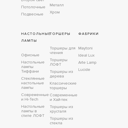
Металл
Потолочные
Хром
Подвесные
НАСТОЛЬНЫЕ
ТОРШЕРЫ
ФАБРИКИ
ЛАМПЫ
Торшеры для
Maytoni
чтения
Офисные
Ideal Lux
Торшеры
Настольные
Arte Lamp
ЛОФТ
лампы
Lucide
Тиффани
Торшеры из
дерева
Стеклянные
настольные
Классические
лампы
торшеры
Современные
Современные
и Hi-Tech
и Хай-тек
Настольные
Торшеры из
лампы в
хрусталя
стиле ЛОФТ
Торшеры из
стекла