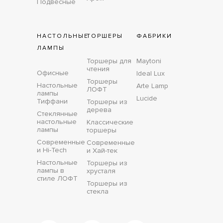
Подвесные
НАСТОЛЬНЫЕ
ТОРШЕРЫ
ФАБРИКИ
ЛАМПЫ
Торшеры для
Maytoni
чтения
Офисные
Ideal Lux
Торшеры
Настольные
Arte Lamp
ЛОФТ
лампы
Lucide
Тиффани
Торшеры из
дерева
Стеклянные
настольные
Классические
лампы
торшеры
Современные
Современные
и Hi-Tech
и Хай-тек
Настольные
Торшеры из
лампы в
хрусталя
стиле ЛОФТ
Торшеры из
стекла