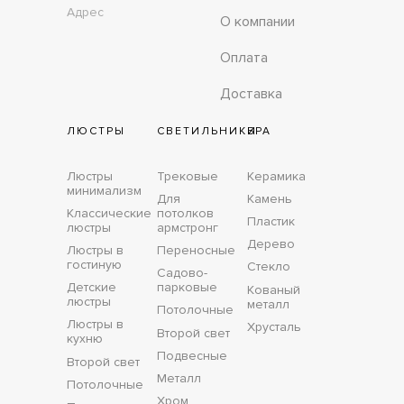
Адрес
О компании
Оплата
Доставка
ЛЮСТРЫ
СВЕТИЛЬНИКИ
БРА
Люстры
Трековые
Керамика
минимализм
Для
Камень
Классические
потолков
Пластик
люстры
армстронг
Дерево
Люстры в
Переносные
гостиную
Стекло
Садово-
Детские
парковые
Кованый
люстры
металл
Потолочные
Люстры в
Хрусталь
Второй свет
кухню
Подвесные
Второй свет
Металл
Потолочные
Хром