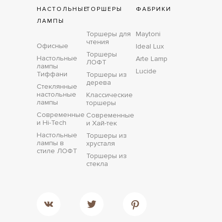
НАСТОЛЬНЫЕ
ТОРШЕРЫ
ФАБРИКИ
ЛАМПЫ
Торшеры для
Maytoni
чтения
Офисные
Ideal Lux
Торшеры
Настольные
Arte Lamp
ЛОФТ
лампы
Lucide
Тиффани
Торшеры из
дерева
Стеклянные
настольные
Классические
лампы
торшеры
Современные
Современные
и Hi-Tech
и Хай-тек
Настольные
Торшеры из
лампы в
хрусталя
стиле ЛОФТ
Торшеры из
стекла