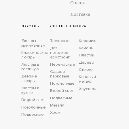
Оплата
Доставка
ЛЮСТРЫ
СВЕТИЛЬНИКИ
БРА
Люстры
Трековые
Керамика
минимализм
Для
Камень
Классические
потолков
Пластик
люстры
армстронг
Дерево
Люстры в
Переносные
гостиную
Стекло
Садово-
Детские
парковые
Кованый
люстры
металл
Потолочные
Люстры в
Хрусталь
Второй свет
кухню
Подвесные
Второй свет
Металл
Потолочные
Хром
Подвесные