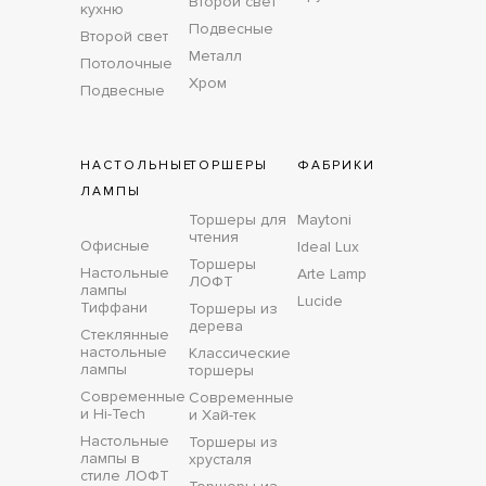
Второй свет
кухню
Подвесные
Второй свет
Металл
Потолочные
Хром
Подвесные
НАСТОЛЬНЫЕ
ТОРШЕРЫ
ФАБРИКИ
ЛАМПЫ
Торшеры для
Maytoni
чтения
Офисные
Ideal Lux
Торшеры
Настольные
Arte Lamp
ЛОФТ
лампы
Lucide
Тиффани
Торшеры из
дерева
Стеклянные
настольные
Классические
лампы
торшеры
Современные
Современные
и Hi-Tech
и Хай-тек
Настольные
Торшеры из
лампы в
хрусталя
стиле ЛОФТ