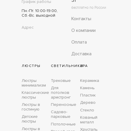
31
График работы
бесплатно по России
Пн.-Пт. 10:00-19:00,
Сб.-Вс. выходной
Контакты
Адрес
О компании
Оплата
Доставка
ЛЮСТРЫ
СВЕТИЛЬНИКИ
БРА
Люстры
Трековые
Керамика
минимализм
Для
Камень
Классические
потолков
Пластик
люстры
армстронг
Дерево
Люстры в
Переносные
гостиную
Стекло
Садово-
Детские
парковые
Кованый
люстры
металл
Потолочные
Люстры в
Хрусталь