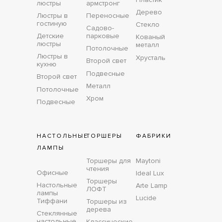
люстры
армстронг
Дерево
Люстры в
Переносные
гостиную
Стекло
Садово-
Детские
парковые
Кованый
люстры
металл
Потолочные
Люстры в
Хрусталь
Второй свет
кухню
Подвесные
Второй свет
Металл
Потолочные
Хром
Подвесные
НАСТОЛЬНЫЕ
ТОРШЕРЫ
ФАБРИКИ
ЛАМПЫ
Торшеры для
Maytoni
чтения
Офисные
Ideal Lux
Торшеры
Настольные
Arte Lamp
ЛОФТ
лампы
Lucide
Тиффани
Торшеры из
дерева
Стеклянные
настольные
Классические