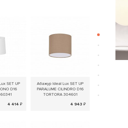
Lux SET UP
Абажур Ideal Lux SET UP
Абажур Ideal 
CONO D16
PARALUME CILINDRO D16
PARALUME CIL
260341
TORTORA 304601
BEIGE 26
4 414 ₽
4 943 ₽