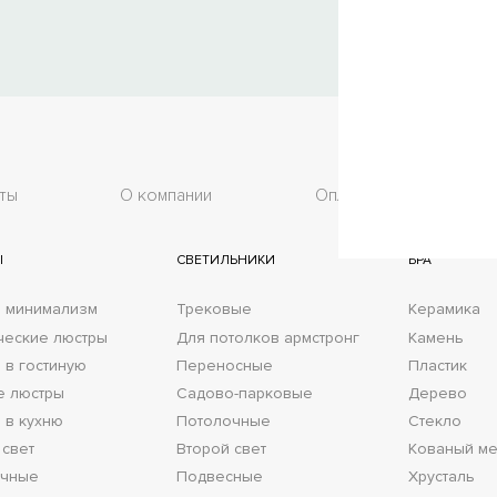
ты
О компании
Оплата
До
Ы
СВЕТИЛЬНИКИ
БРА
 минимализм
Трековые
Керамика
ческие люстры
Для потолков армстронг
Камень
 в гостиную
Переносные
Пластик
е люстры
Садово-парковые
Дерево
 в кухню
Потолочные
Стекло
 свет
Второй свет
Кованый ме
очные
Подвесные
Хрусталь