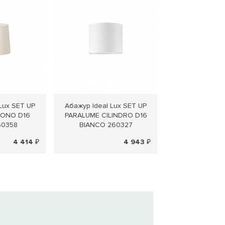
Lux SET UP
Абажур Ideal Lux SET UP
Подвесной св
CONO D16
PARALUME CILINDRO D16
Ideal Lux SE
60358
BIANCO 260327
BIANCO 2
4 414 ₽
4 943 ₽