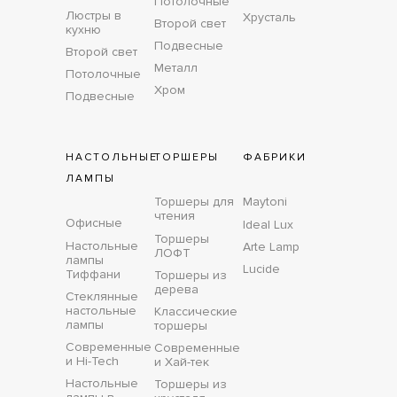
Потолочные
Люстры в
Хрусталь
Второй свет
кухню
Подвесные
Второй свет
Металл
Потолочные
Хром
Подвесные
НАСТОЛЬНЫЕ
ТОРШЕРЫ
ФАБРИКИ
ЛАМПЫ
Торшеры для
Maytoni
чтения
Офисные
Ideal Lux
Торшеры
Настольные
Arte Lamp
ЛОФТ
лампы
Lucide
Тиффани
Торшеры из
дерева
Стеклянные
настольные
Классические
лампы
торшеры
Современные
Современные
и Hi-Tech
и Хай-тек
Настольные
Торшеры из