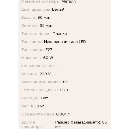
Материал арматуры:
Металл
Цвет арматуры:
Белый
Высота:
90 мм.
Диаметр:
85 мм.
Тип крепления:
Планка
Тип лампы:
Накаливания или LED
Тип цоколя:
E27
Мощность:
60 W
Количество ламп:
1
Вольтаж:
220 V
Заменяемые лампы:
Да
Степень защиты IP:
IP20
Пульт ДУ:
Нет
Вес:
0.30 кг.
Объем упаковки:
0.001 л.
Другие
Размер базы (диаметр): 85
параметры:
mm