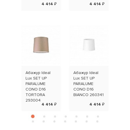
4 414 ₽
4 414 ₽
Абажур Ideal
Абажур Ideal
Абаж
Lux SET UP
Lux SET UP
Lux 
PARALUME
PARALUME
PAR
CONO D16
CONO D16
CIL
TORTORA
BIANCO 260341
BEI
293004
4 414 ₽
4 414 ₽