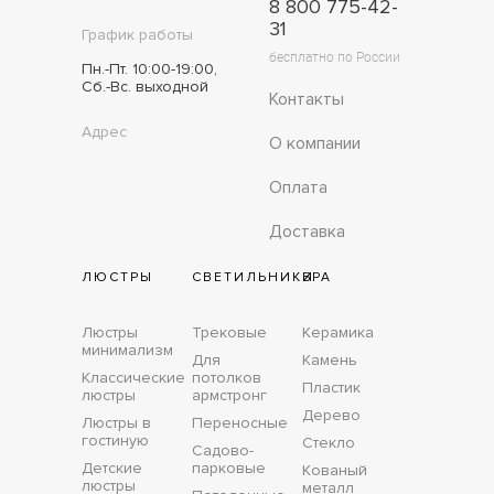
8 800 775-42-
31
График работы
бесплатно по России
Пн.-Пт. 10:00-19:00,
Сб.-Вс. выходной
Контакты
Адрес
О компании
Оплата
Доставка
ЛЮСТРЫ
СВЕТИЛЬНИКИ
БРА
Люстры
Трековые
Керамика
минимализм
Для
Камень
Классические
потолков
Пластик
люстры
армстронг
Дерево
Люстры в
Переносные
гостиную
Стекло
Садово-
Детские
парковые
Кованый
люстры
металл