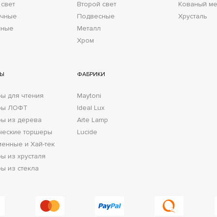
 свет
Второй свет
Кованый ме
очные
Подвесные
Хрусталь
сные
Металл
Хром
РЫ
ФАБРИКИ
ы для чтения
Maytoni
ры ЛОФТ
Ideal Lux
ы из дерева
Arte Lamp
ческие торшеры
Lucide
енные и Хай-тек
ы из хрусталя
ы из стекла