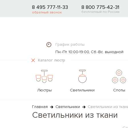
8 495 777-11-33
8 800 775-42-31
бесплатный по России
обратный звонок
График работы
Пн.-Пт. 10:00-19:00, Сб.-Вс. выходной
Каталог люстр
Люстры
Светильники
Споты
ТИП
ТИП
ТИП
ТИП
ТИП
ТИП
ТИП
ИСТОЧНИКИ СВЕТА И
МАТЕРИАЛ
МАТЕРИАЛЫ
МАТЕРИАЛ
МАТЕРИАЛ
МАТЕРИА
ТРЕКОВ
МАТЕ
Главная
Светильники
Светильники из ткан
ЛЕНТЫ
СИСТЕМ
Светильники из ткани
Потолочные
Подвесные
Встраиваемые
С 1-м плафоном/лампой
Декоративные
Со столиком
Прожекторы
Камень
Полимер
Текстиль
Гипс
Текстиль
Текстиль
Ленты LED
Светильник
Подвесные
Потолочные
Накладные
С 2-я плафонами/лампами
Офисные и для чтения
На треноге
Ландшафтные
Текстиль
Камень
Камень
Текстиль
Камень
Камень
Лампы светодиодные
Треки одноф
Со