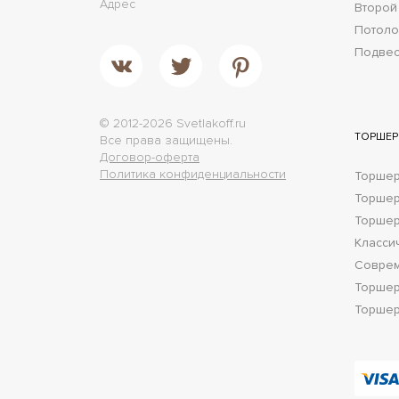
Адрес
Второй
Потол
Подве
© 2012-2026 Svetlakoff.ru
ТОРШЕ
Все права защищены.
Договор-оферта
Политика конфиденциальности
Торшер
Торше
Торшер
Класси
Соврем
Торшер
Торшер