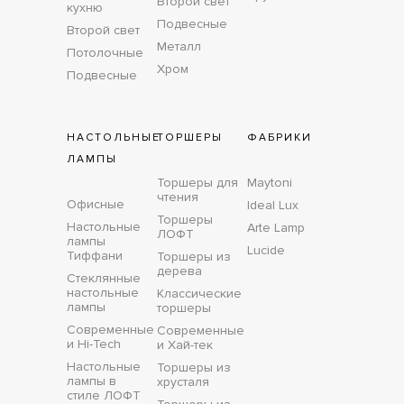
Второй свет
кухню
Подвесные
Второй свет
Металл
Потолочные
Хром
Подвесные
НАСТОЛЬНЫЕ
ТОРШЕРЫ
ФАБРИКИ
ЛАМПЫ
Торшеры для
Maytoni
чтения
Офисные
Ideal Lux
Торшеры
Настольные
Arte Lamp
ЛОФТ
лампы
Lucide
Тиффани
Торшеры из
дерева
Стеклянные
настольные
Классические
лампы
торшеры
Современные
Современные
и Hi-Tech
и Хай-тек
Настольные
Торшеры из
лампы в
хрусталя
стиле ЛОФТ