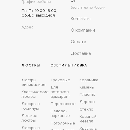
31
График работы
бесплатно по России
Пн.-Пт. 10:00-19:00,
Сб.-Вс. выходной
Контакты
Адрес
О компании
Оплата
Доставка
ЛЮСТРЫ
СВЕТИЛЬНИКИ
БРА
Люстры
Трековые
Керамика
минимализм
Для
Камень
Классические
потолков
Пластик
люстры
армстронг
Дерево
Люстры в
Переносные
гостиную
Стекло
Садово-
Детские
парковые
Кованый
люстры
металл
Потолочные
Люстры в
Хрусталь