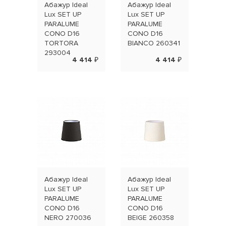
Абажур Ideal
Абажур Ideal
Абаж
Lux SET UP
Lux SET UP
Lux 
PARALUME
PARALUME
PAR
CONO D16
CONO D16
CIL
TORTORA
BIANCO 260341
BEI
293004
4 414 ₽
4 414 ₽
Абажур Ideal
Абажур Ideal
Абаж
Lux SET UP
Lux SET UP
Lux 
PARALUME
PARALUME
PAR
CONO D16
CONO D16
CIL
NERO 270036
BEIGE 260358
TOR