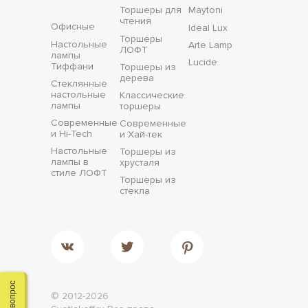
Торшеры для
Maytoni
чтения
Офисные
Ideal Lux
Торшеры
Настольные
Arte Lamp
ЛОФТ
лампы
Lucide
Тиффани
Торшеры из
дерева
Стеклянные
настольные
Классические
лампы
торшеры
Современные
Современные
и Hi-Tech
и Хай-тек
Настольные
Торшеры из
лампы в
хрусталя
стиле ЛОФТ
Торшеры из
стекла
© 2012-2026