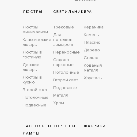
ЛЮСТРЫ
СВЕТИЛЬНИКИ
БРА
Люстры
Трековые
Керамика
минимализм
Для
Камень
Классические
потолков
Пластик
люстры
армстронг
Дерево
Люстры в
Переносные
гостиную
Стекло
Садово-
Детские
парковые
Кованый
люстры
металл
Потолочные
Люстры в
Хрусталь
Второй свет
кухню
Подвесные
Второй свет
Металл
Потолочные
Хром
Подвесные
НАСТОЛЬНЫЕ
ТОРШЕРЫ
ФАБРИКИ
ЛАМПЫ