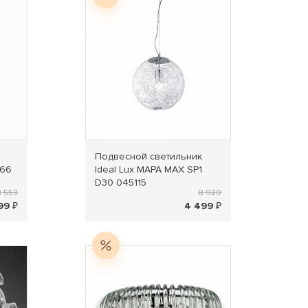
Подвесной светильник
966
Ideal Lux MAPA MAX SP1
D30 045115
8 553
8 920
99 ₽
4 499 ₽
Распродажа