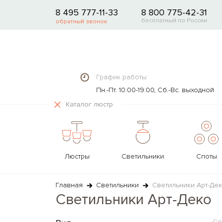
8 495 777-11-33
8 800 775-42-31
бесплатный по России
обратный звонок
График работы
Пн.-Пт. 10:00-19:00, Сб.-Вс. выходной
Каталог люстр
Люстры
Светильники
Споты
ТИП
ТИП
ТИП
ТИП
ТИП
ТИП
ТИП
ИСТОЧНИКИ СВЕТА И
МАТЕРИАЛ
МАТЕРИАЛЫ
МАТЕРИАЛ
МАТЕРИАЛ
МАТЕРИА
ТРЕКОВ
МАТЕ
Главная
Светильники
Светильники Арт-Де
ЛЕНТЫ
СИСТЕМ
Светильники Арт-Деко
Потолочные
Подвесные
Встраиваемые
С 1-м плафоном/лампой
Декоративные
Со столиком
Прожекторы
Камень
Полимер
Текстиль
Гипс
Текстиль
Текстиль
Ленты LED
Светильник
Подвесные
Потолочные
Накладные
С 2-я плафонами/лампами
Офисные и для чтения
На треноге
Ландшафтные
Текстиль
Камень
Камень
Текстиль
Камень
Камень
Лампы светодиодные
Треки одноф
Со