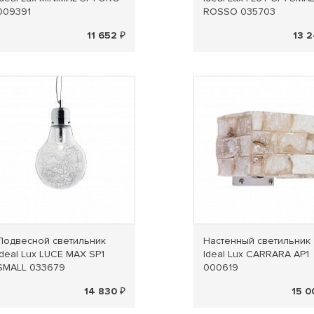
009391
ROSSO 035703
11 652 ₽
13 2
Подвесной светильник
Настенный светильник
Ideal Lux LUCE MAX SP1
Ideal Lux CARRARA AP1
SMALL 033679
000619
14 830 ₽
15 0