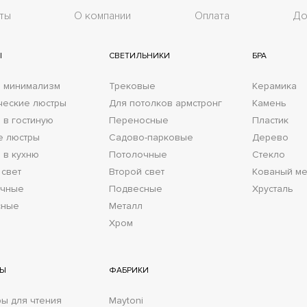
ты
О компании
Оплата
До
Ы
СВЕТИЛЬНИКИ
БРА
 минимализм
Трековые
Керамика
ческие люстры
Для потолков армстронг
Камень
 в гостиную
Переносные
Пластик
е люстры
Садово-парковые
Дерево
 в кухню
Потолочные
Стекло
 свет
Второй свет
Кованый ме
очные
Подвесные
Хрусталь
сные
Металл
Хром
РЫ
ФАБРИКИ
ы для чтения
Maytoni