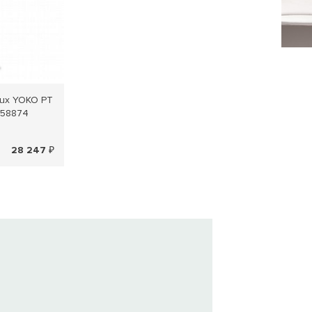
Lux YOKO PT
258874
28 247 ₽