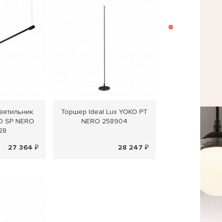
ветильник
Торшер Ideal Lux YOKO PT
KO SP NERO
NERO 258904
28
27 364 ₽
28 247 ₽