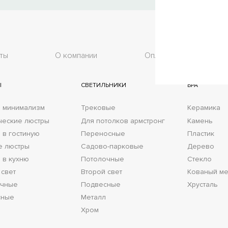
ты
О компании
Оплата
До
Ы
СВЕТИЛЬНИКИ
БРА
 минимализм
Трековые
Керамика
ческие люстры
Для потолков армстронг
Камень
 в гостиную
Переносные
Пластик
е люстры
Садово-парковые
Дерево
 в кухню
Потолочные
Стекло
 свет
Второй свет
Кованый ме
очные
Подвесные
Хрусталь
сные
Металл
Хром