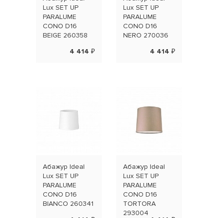
Lux SET UP
Lux SET UP
Lux 
PARALUME
PARALUME
PAR
CONO D16
CONO D16
CIL
BEIGE 260358
NERO 270036
TOR
304
4 414 ₽
4 414 ₽
Абажур Ideal
Абажур Ideal
Абаж
Lux SET UP
Lux SET UP
Lux 
PARALUME
PARALUME
PAR
CONO D16
CONO D16
CIL
BIANCO 260341
TORTORA
BIA
293004