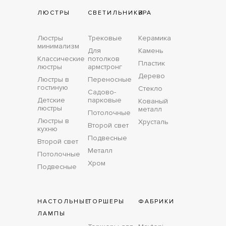
ЛЮСТРЫ
СВЕТИЛЬНИКИ
БРА
Люстры
Трековые
Керамика
минимализм
Для
Камень
Классические
потолков
Пластик
люстры
армстронг
Дерево
Люстры в
Переносные
гостиную
Стекло
Садово-
Детские
парковые
Кованый
люстры
металл
Потолочные
Люстры в
Хрусталь
Второй свет
кухню
Подвесные
Второй свет
Металл
Потолочные
Хром
Подвесные
НАСТОЛЬНЫЕ
ТОРШЕРЫ
ФАБРИКИ
ЛАМПЫ