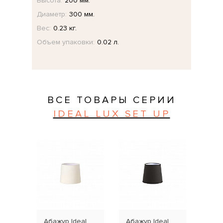
Высота:
200 мм.
Диаметр:
300 мм.
Вес:
0.23 кг.
Объем упаковки:
0.02 л.
ВСЕ ТОВАРЫ СЕРИИ
IDEAL LUX SET UP
Абажур Ideal
Абажур Ideal
Абаж