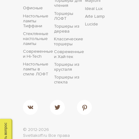
Торшеры для
Maytoni
чтения
Офисные
Ideal Lux
Торшеры
Настольные
Arte Lamp
ЛОФТ
лампы
Lucide
Тиффани
Торшеры из
дерева
Стеклянные
настольные
Классические
лампы
торшеры
Современные
Современные
и Hi-Tech
и Хай-тек
Настольные
Торшеры из
лампы в
хрусталя
стиле ЛОФТ
Торшеры из
стекла
Задать вопрос
© 2012-2026
Svetlakoff.ru
Все права