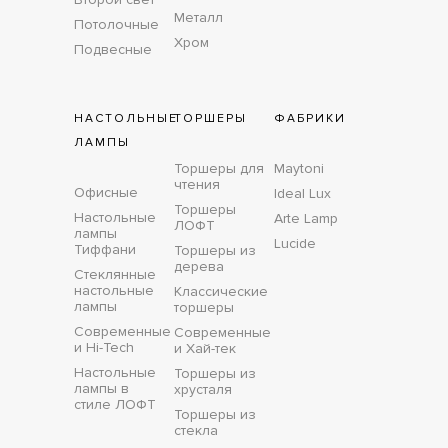
Металл
Потолочные
Хром
Подвесные
НАСТОЛЬНЫЕ
ТОРШЕРЫ
ФАБРИКИ
ЛАМПЫ
Торшеры для
Maytoni
чтения
Офисные
Ideal Lux
Торшеры
Настольные
Arte Lamp
ЛОФТ
лампы
Lucide
Тиффани
Торшеры из
дерева
Стеклянные
настольные
Классические
лампы
торшеры
Современные
Современные
и Hi-Tech
и Хай-тек
Настольные
Торшеры из
лампы в
хрусталя
стиле ЛОФТ
Торшеры из
стекла