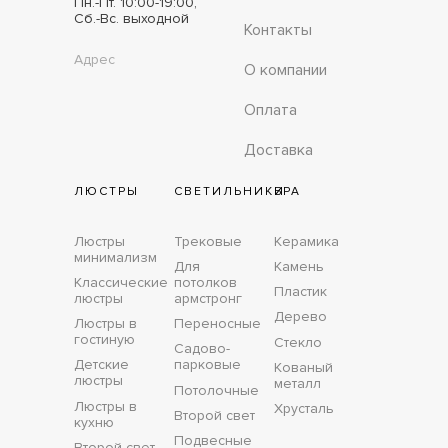
Пн.-Пт. 10:00-19:00,
Сб.-Вс. выходной
Контакты
Адрес
О компании
Оплата
Доставка
ЛЮСТРЫ
СВЕТИЛЬНИКИ
БРА
Люстры
Трековые
Керамика
минимализм
Для
Камень
Классические
потолков
Пластик
люстры
армстронг
Дерево
Люстры в
Переносные
гостиную
Стекло
Садово-
Детские
парковые
Кованый
люстры
металл
Потолочные
Люстры в
Хрусталь
Второй свет
кухню
Подвесные
Второй свет