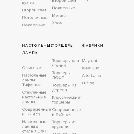
Второй свет
кухню
Подвесные
Второй свет
Металл
Потолочные
Хром
Подвесные
НАСТОЛЬНЫЕ
ТОРШЕРЫ
ФАБРИКИ
ЛАМПЫ
Торшеры для
Maytoni
чтения
Офисные
Ideal Lux
Торшеры
Настольные
Arte Lamp
ЛОФТ
лампы
Lucide
Тиффани
Торшеры из
дерева
Стеклянные
настольные
Классические
лампы
торшеры
Современные
Современные
и Hi-Tech
и Хай-тек
Настольные
Торшеры из
лампы в
хрусталя
стиле ЛОФТ