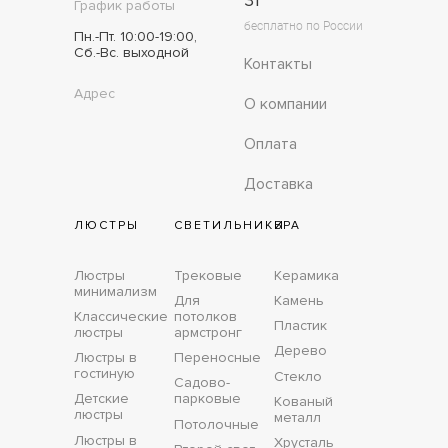
31
График работы
бесплатно по России
Пн.-Пт. 10:00-19:00,
Сб.-Вс. выходной
Контакты
Адрес
О компании
Оплата
Доставка
ЛЮСТРЫ
СВЕТИЛЬНИКИ
БРА
Люстры
Трековые
Керамика
минимализм
Для
Камень
Классические
потолков
Пластик
люстры
армстронг
Дерево
Люстры в
Переносные
гостиную
Стекло
Садово-
Детские
парковые
Кованый
люстры
металл
Потолочные
Люстры в
Хрусталь