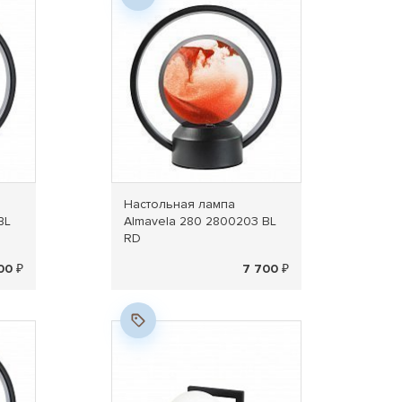
Настольная лампа
BL
Almavela 280 2800203 BL
RD
00 ₽
7 700 ₽
Новинка