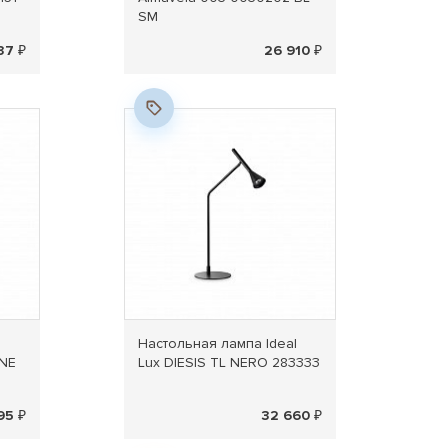
SM
37 ₽
26 910 ₽
Новинка
l
Настольная лампа Ideal
ONE
Lux DIESIS TL NERO 283333
95 ₽
32 660 ₽