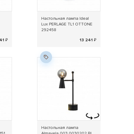
l
Настольная лампа Ideal
Lux PERLAGE TL1 OTTONE
292458
41 ₽
13 241 ₽
Новинка
l
Настольная лампа
151
Almavela 003 0030202 BL