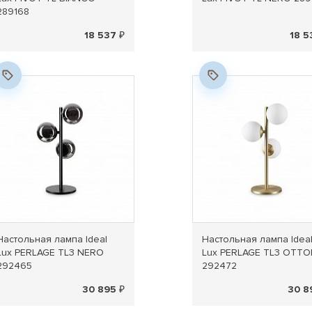
289168
18 537 ₽
18 5
Новинка
Новинка
Настольная лампа Ideal
Настольная лампа Idea
Lux PERLAGE TL3 NERO
Lux PERLAGE TL3 OTT
292465
292472
30 895 ₽
30 8