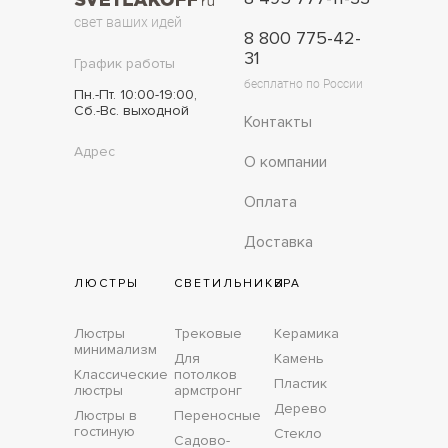
свет ваших идей
8 800 775-42-
31
График работы
бесплатно по России
Пн.-Пт. 10:00-19:00,
Сб.-Вс. выходной
Контакты
Адрес
О компании
Оплата
Доставка
ЛЮСТРЫ
СВЕТИЛЬНИКИ
БРА
Люстры
Трековые
Керамика
минимализм
Для
Камень
Классические
потолков
Пластик
люстры
армстронг
Дерево
Люстры в
Переносные
гостиную
Стекло
Садово-