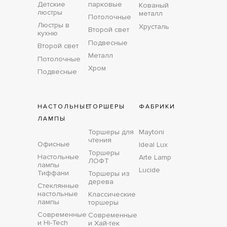
Детские
парковые
Кованый
люстры
металл
Потолочные
Люстры в
Хрусталь
Второй свет
кухню
Подвесные
Второй свет
Металл
Потолочные
Хром
Подвесные
НАСТОЛЬНЫЕ
ТОРШЕРЫ
ФАБРИКИ
ЛАМПЫ
Торшеры для
Maytoni
чтения
Офисные
Ideal Lux
Торшеры
Настольные
Arte Lamp
ЛОФТ
лампы
Lucide
Тиффани
Торшеры из
дерева
Стеклянные
настольные
Классические
лампы
торшеры
Современные
Современные
и Hi-Tech
и Хай-тек