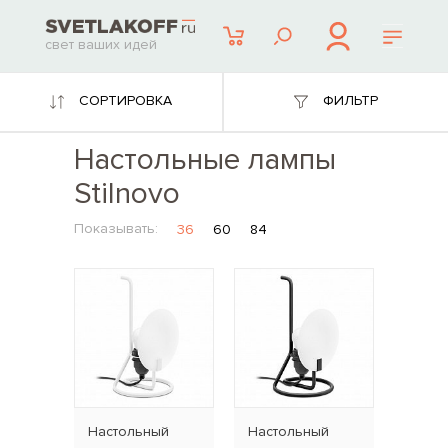
свет ваших идей
СОРТИРОВКА
ФИЛЬТР
Настольные лампы
Stilnovo
Показывать:
36
60
84
Наcтольный
Наcтольный