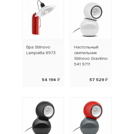
Бра Stilnovo
Наcтольный
Lampiatta 8973
светильник
Stilnovo Gravitino
541 9711
54 194 ₽
57 529 ₽