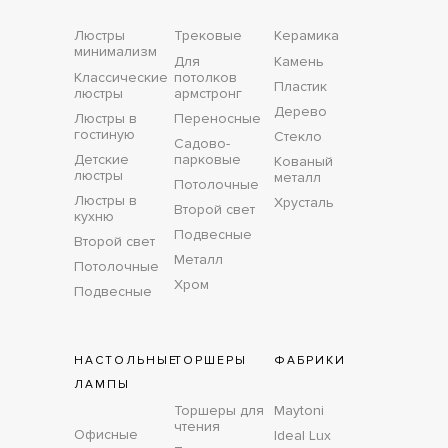
Люстры
Трековые
Керамика
минимализм
Для
Камень
Классические
потолков
Пластик
люстры
армстронг
Дерево
Люстры в
Переносные
гостиную
Стекло
Садово-
Детские
парковые
Кованый
люстры
металл
Потолочные
Люстры в
Хрусталь
Второй свет
кухню
Подвесные
Второй свет
Металл
Потолочные
Хром
Подвесные
НАСТОЛЬНЫЕ
ТОРШЕРЫ
ФАБРИКИ
ЛАМПЫ
Торшеры для
Maytoni
чтения
Офисные
Ideal Lux