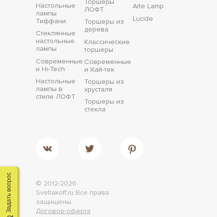
Торшеры
Настольные
Arte Lamp
ЛОФТ
лампы
Lucide
Тиффани
Торшеры из
дерева
Стеклянные
настольные
Классические
лампы
торшеры
Современные
Современные
и Hi-Tech
и Хай-тек
Настольные
Торшеры из
лампы в
хрусталя
стиле ЛОФТ
Торшеры из
стекла
Задать вопрос
© 2012-2026
Svetlakoff.ru
Все права
защищены.
Договор-оферта