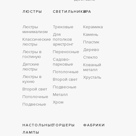
ЛЮСТРЫ
СВЕТИЛЬНИКИ
БРА
Люстры
Трековые
Керамика
минимализм
Для
Камень
Классические
потолков
Пластик
люстры
армстронг
Дерево
Люстры в
Переносные
гостиную
Стекло
Садово-
Детские
парковые
Кованый
люстры
металл
Потолочные
Люстры в
Хрусталь
Второй свет
кухню
Подвесные
Второй свет
Металл
Потолочные
Хром
Подвесные
НАСТОЛЬНЫЕ
ТОРШЕРЫ
ФАБРИКИ
ЛАМПЫ