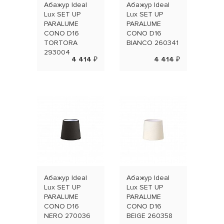
Абажур Ideal
Абажур Ideal
Абаж
Lux SET UP
Lux SET UP
Lux 
PARALUME
PARALUME
PAR
CONO D16
CONO D16
CIL
TORTORA
BIANCO 260341
BEI
293004
4 414 ₽
4 414 ₽
Абажур Ideal
Абажур Ideal
Абаж
Lux SET UP
Lux SET UP
Lux 
PARALUME
PARALUME
PAR
CONO D16
CONO D16
CIL
NERO 270036
BEIGE 260358
TOR