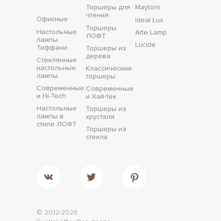
Торшеры для
Maytoni
чтения
Офисные
Ideal Lux
Торшеры
Настольные
Arte Lamp
ЛОФТ
лампы
Lucide
Тиффани
Торшеры из
дерева
Стеклянные
настольные
Классические
лампы
торшеры
Современные
Современные
и Hi-Tech
и Хай-тек
Настольные
Торшеры из
лампы в
хрусталя
стиле ЛОФТ
Торшеры из
стекла
© 2012-2026