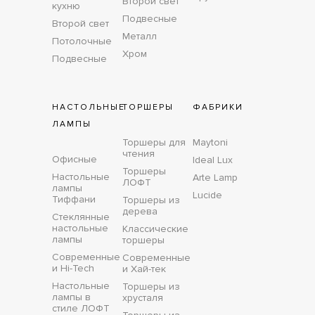
Второй свет
кухню
Подвесные
Второй свет
Металл
Потолочные
Хром
Подвесные
НАСТОЛЬНЫЕ
ТОРШЕРЫ
ФАБРИКИ
ЛАМПЫ
Торшеры для
Maytoni
чтения
Офисные
Ideal Lux
Торшеры
Настольные
Arte Lamp
ЛОФТ
лампы
Lucide
Тиффани
Торшеры из
дерева
Стеклянные
настольные
Классические
лампы
торшеры
Современные
Современные
и Hi-Tech
и Хай-тек
Настольные
Торшеры из
лампы в
хрусталя
стиле ЛОФТ