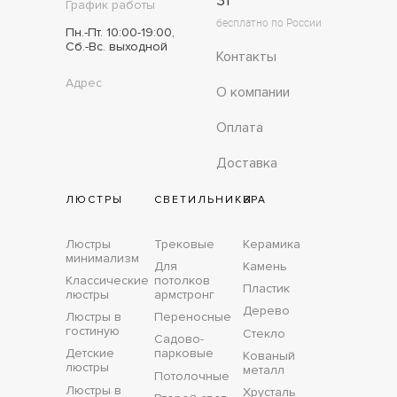
31
График работы
бесплатно по России
Пн.-Пт. 10:00-19:00,
Сб.-Вс. выходной
Контакты
Адрес
О компании
Оплата
Доставка
ЛЮСТРЫ
СВЕТИЛЬНИКИ
БРА
Люстры
Трековые
Керамика
минимализм
Для
Камень
Классические
потолков
Пластик
люстры
армстронг
Дерево
Люстры в
Переносные
гостиную
Стекло
Садово-
Детские
парковые
Кованый
люстры
металл
Потолочные
Люстры в
Хрусталь