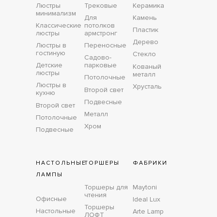
Люстры
Трековые
Керамика
минимализм
Для
Камень
Классические
потолков
Пластик
люстры
армстронг
Дерево
Люстры в
Переносные
гостиную
Стекло
Садово-
Детские
парковые
Кованый
люстры
металл
Потолочные
Люстры в
Хрусталь
Второй свет
кухню
Подвесные
Второй свет
Металл
Потолочные
Хром
Подвесные
НАСТОЛЬНЫЕ
ТОРШЕРЫ
ФАБРИКИ
ЛАМПЫ
Торшеры для
Maytoni
чтения
Офисные
Ideal Lux
Торшеры
Настольные
Arte Lamp
ЛОФТ