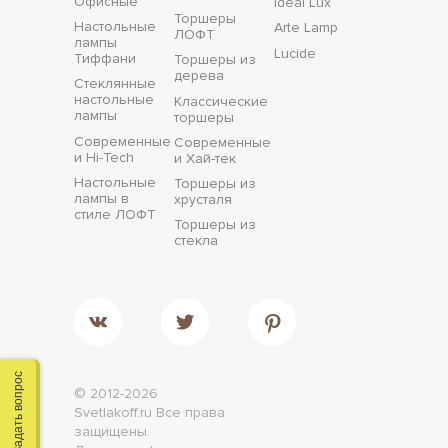
Офисные
Ideal Lux
Торшеры
Настольные
Arte Lamp
ЛОФТ
лампы
Lucide
Тиффани
Торшеры из
дерева
Стеклянные
настольные
Классические
лампы
торшеры
Современные
Современные
и Hi-Tech
и Хай-тек
Настольные
Торшеры из
лампы в
хрусталя
стиле ЛОФТ
Торшеры из
стекла
Задать вопрос
© 2012-2026
Svetlakoff.ru
Все права
защищены.