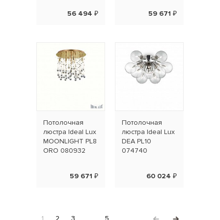
56 494 ₽
59 671 ₽
Потолочная
Потолочная
люстра Ideal Lux
люстра Ideal Lux
MOONLIGHT PL8
DEA PL10
ORO 080932
074740
59 671 ₽
60 024 ₽
1
2
3
...
5