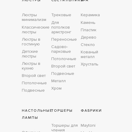
ЛЮСТРЫ
СВЕТИЛЬНИКИ
БРА
Люстры
Трековые
Керамика
минимализм
Для
Камень
Классические
потолков
Пластик
люстры
армстронг
Дерево
Люстры в
Переносные
гостиную
Стекло
Садово-
Детские
парковые
Кованый
люстры
металл
Потолочные
Люстры в
Хрусталь
Второй свет
кухню
Подвесные
Второй свет
Металл
Потолочные
Хром
Подвесные
НАСТОЛЬНЫЕ
ТОРШЕРЫ
ФАБРИКИ
ЛАМПЫ
Торшеры для
Maytoni
чтения