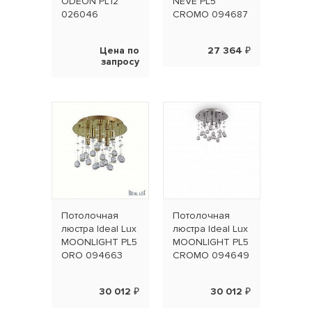
ODEON PL12
NEVE PL5
026046
CROMO 094687
Цена по
27 364 ₽
запросу
Потолочная
Потолочная
люстра Ideal Lux
люстра Ideal Lux
MOONLIGHT PL5
MOONLIGHT PL5
ORO 094663
CROMO 094649
30 012 ₽
30 012 ₽