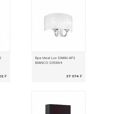
2
Бра Ideal Lux SWAN AP2
BIANCO 035864
02 ₽
37 074 ₽