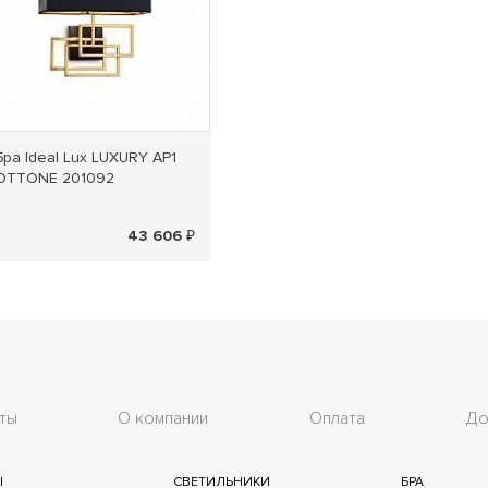
Бра Ideal Lux LUXURY AP1
OTTONE 201092
43 606 ₽
ты
О компании
Оплата
До
Ы
СВЕТИЛЬНИКИ
БРА