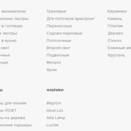
 минимализм
Трековые
Керамика
ческие люстры
Для потолков армстронг
Камень
 в гостиную
Переносные
Пластик
е люстры
Садово-парковые
Дерево
 в кухню
Потолочные
Стекло
 свет
Второй свет
Кованый ме
очные
Подвесные
Хрусталь
сные
Металл
Хром
РЫ
ФАБРИКИ
ы для чтения
Maytoni
ры ЛОФТ
Ideal Lux
ы из дерева
Arte Lamp
ческие торшеры
Lucide