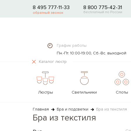
8 495 777-11-33
8 800 775-42-31
бесплатный по России
обратный звонок
График работы
Пн.-Пт. 10:00-19:00, Сб.-Вс. выходной
Каталог люстр
Люстры
Светильники
Споты
ТИП
ТИП
ТИП
ТИП
ТИП
ТИП
ТИП
ИСТОЧНИКИ СВЕТА И
МАТЕРИАЛ
МАТЕРИАЛЫ
МАТЕРИАЛ
МАТЕРИАЛ
МАТЕРИА
ТРЕКОВ
МАТЕ
Главная
Бра и подсветки
Бра из текстиля
ЛЕНТЫ
СИСТЕМ
Бра из текстиля
Потолочные
Подвесные
Встраиваемые
С 1-м плафоном/лампой
Декоративные
Со столиком
Прожекторы
Камень
Полимер
Текстиль
Гипс
Текстиль
Текстиль
Ленты LED
Светильник
Подвесные
Потолочные
Накладные
С 2-я плафонами/лампами
Офисные и для чтения
На треноге
Ландшафтные
Текстиль
Камень
Камень
Текстиль
Камень
Камень
Лампы светодиодные
Треки одноф
Со