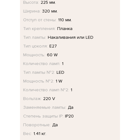
Высота:
225 мм.
Ширина:
320 мм.
Отступ от стены:
110 мм.
Тип крепления:
Планка
Тип лампы:
Накаливания или LED
Тип цоколя:
E27
Мощность:
60 W
Количество ламп:
1
Тип лампы №2:
LED
Мощность №2:
1 W
Количество ламп №2:
1
Вольтаж:
220 V
Заменяемые лампы:
Да
Степень защиты IP:
IP20
Поворотные:
Да
Вес:
1.41 кг.