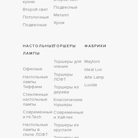
кухню
Подвесные
Второй свет
Металл
Потолочные
Хром
Подвесные
НАСТОЛЬНЫЕ
ТОРШЕРЫ
ФАБРИКИ
ЛАМПЫ
Торшеры для
Maytoni
чтения
Офисные
Ideal Lux
Торшеры
Настольные
Arte Lamp
ЛОФТ
лампы
Lucide
Тиффани
Торшеры из
дерева
Стеклянные
настольные
Классические
лампы
торшеры
Современные
Современные
и Hi-Tech
и Хай-тек
Настольные
Торшеры из
лампы в
хрусталя
стиле ЛОФТ
Торшеры из