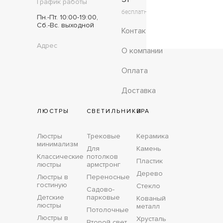
График работы
бесплатно по России
Пн.-Пт. 10:00-19:00,
Сб.-Вс. выходной
Контакты
Адрес
О компании
Оплата
Доставка
ЛЮСТРЫ
СВЕТИЛЬНИКИ
БРА
Люстры
Трековые
Керамика
минимализм
Для
Камень
Классические
потолков
Пластик
люстры
армстронг
Дерево
Люстры в
Переносные
гостиную
Стекло
Садово-
Детские
парковые
Кованый
люстры
металл
Потолочные
Люстры в
Хрусталь
Второй свет