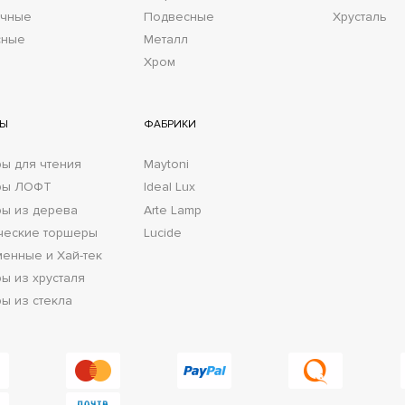
очные
Подвесные
Хрусталь
сные
Металл
Хром
РЫ
ФАБРИКИ
ы для чтения
Maytoni
ры ЛОФТ
Ideal Lux
ы из дерева
Arte Lamp
ческие торшеры
Lucide
енные и Хай-тек
ы из хрусталя
ы из стекла