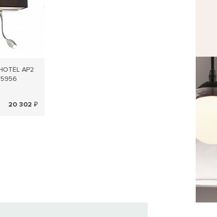
 HOTEL AP2
35956
20 302 ₽