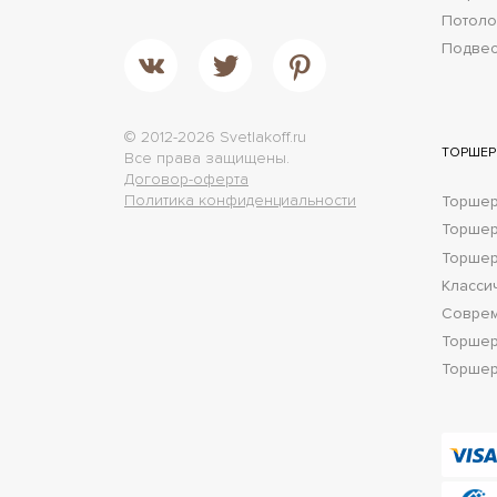
Потол
Подве
© 2012-2026 Svetlakoff.ru
ТОРШЕ
Все права защищены.
Договор-оферта
Политика конфиденциальности
Торшер
Торше
Торшер
Класси
Соврем
Торшер
Торшер