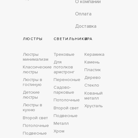
О компании
Оплата
Доставка
ЛЮСТРЫ
СВЕТИЛЬНИКИ
БРА
Люстры
Трековые
Керамика
минимализм
Для
Камень
Классические
потолков
Пластик
люстры
армстронг
Дерево
Люстры в
Переносные
гостиную
Стекло
Садово-
Детские
парковые
Кованый
люстры
металл
Потолочные
Люстры в
Хрусталь
Второй свет
кухню
Подвесные
Второй свет
Металл
Потолочные
Хром
Подвесные