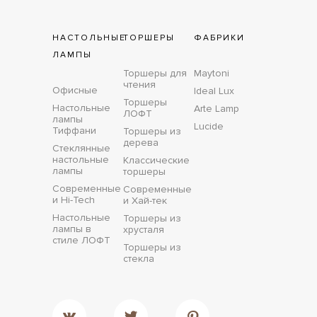
НАСТОЛЬНЫЕ
ТОРШЕРЫ
ФАБРИКИ
ЛАМПЫ
Торшеры для
Maytoni
чтения
Офисные
Ideal Lux
Торшеры
Настольные
Arte Lamp
ЛОФТ
лампы
Lucide
Тиффани
Торшеры из
дерева
Стеклянные
настольные
Классические
лампы
торшеры
Современные
Современные
и Hi-Tech
и Хай-тек
Настольные
Торшеры из
лампы в
хрусталя
стиле ЛОФТ
Торшеры из
стекла