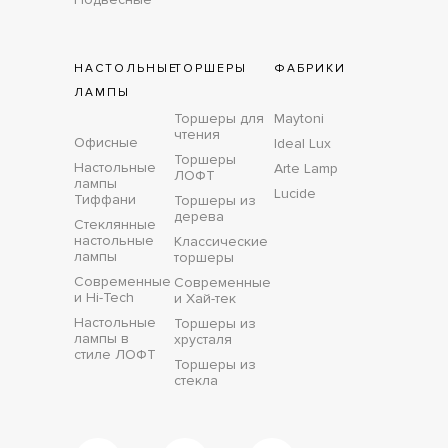
НАСТОЛЬНЫЕ
ТОРШЕРЫ
ФАБРИКИ
ЛАМПЫ
Торшеры для
Maytoni
чтения
Офисные
Ideal Lux
Торшеры
Настольные
Arte Lamp
ЛОФТ
лампы
Lucide
Тиффани
Торшеры из
дерева
Стеклянные
настольные
Классические
лампы
торшеры
Современные
Современные
и Hi-Tech
и Хай-тек
Настольные
Торшеры из
лампы в
хрусталя
стиле ЛОФТ
Торшеры из
стекла