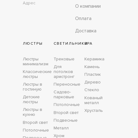
Адрес
О компании
Оплата
Доставка
ЛЮСТРЫ
СВЕТИЛЬНИКИ
БРА
Люстры
Трековые
Керамика
минимализм
Для
Камень
Классические
потолков
Пластик
люстры
армстронг
Дерево
Люстры в
Переносные
гостиную
Стекло
Садово-
Детские
парковые
Кованый
люстры
металл
Потолочные
Люстры в
Хрусталь
Второй свет
кухню
Подвесные
Второй свет
Металл
Потолочные
Хром
Подвесные