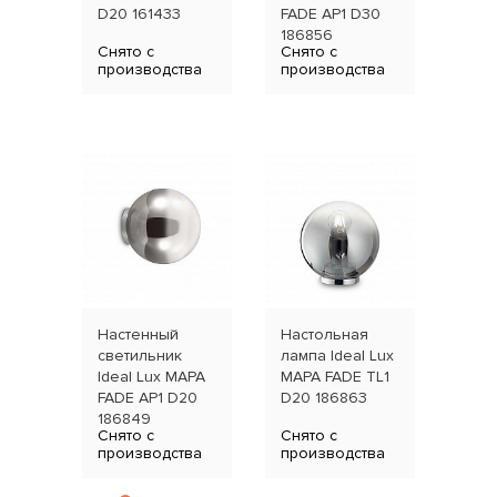
D20 161433
FADE AP1 D30
BIAN
186856
059
Снято с
Снято с
производства
производства
Настенный
Настольная
Нас
светильник
лампа Ideal Lux
ламп
Ideal Lux MAPA
MAPA FADE TL1
MAP
FADE AP1 D20
D20 186863
TL1 
186849
Снято с
Снято с
производства
производства