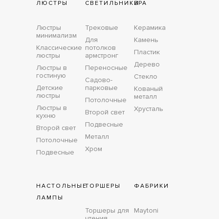
ЛЮСТРЫ
СВЕТИЛЬНИКИ
БРА
Люстры
Трековые
Керамика
минимализм
Для
Камень
Классические
потолков
Пластик
люстры
армстронг
Дерево
Люстры в
Переносные
гостиную
Стекло
Садово-
Детские
парковые
Кованый
люстры
металл
Потолочные
Люстры в
Хрусталь
Второй свет
кухню
Подвесные
Второй свет
Металл
Потолочные
Хром
Подвесные
НАСТОЛЬНЫЕ
ТОРШЕРЫ
ФАБРИКИ
ЛАМПЫ
Торшеры для
Maytoni
чтения