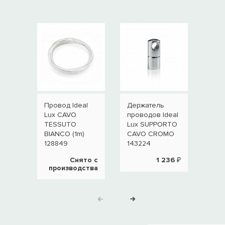
Провод Ideal
Держатель
Осн
Lux CAVO
проводов Ideal
све
TESSUTO
Lux SUPPORTO
Idea
BIANCO (1m)
CAVO CROMO
ROS
128849
143224
MET
NER
Снято с
1 236 ₽
производства