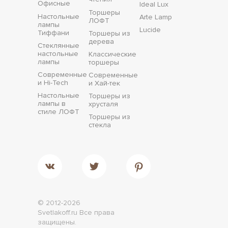
Офисные
Ideal Lux
Торшеры
Настольные
Arte Lamp
ЛОФТ
лампы
Lucide
Тиффани
Торшеры из
дерева
Стеклянные
настольные
Классические
лампы
торшеры
Современные
Современные
и Hi-Tech
и Хай-тек
Настольные
Торшеры из
лампы в
хрусталя
стиле ЛОФТ
Торшеры из
стекла
© 2012-2026
Svetlakoff.ru
Все права
защищены.