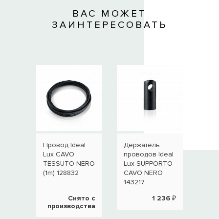
ВАС МОЖЕТ
ЗАИНТЕРЕСОВАТЬ
Провод Ideal
Держатель
Дер
Lux CAVO
проводов Ideal
пров
TESSUTO NERO
Lux SUPPORTO
Lux
(1m) 128832
CAVO NERO
CAV
143217
143
Снято с
1 236 ₽
производства