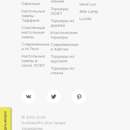
чтения
Офисные
Ideal Lux
Торшеры
Настольные
Arte Lamp
ЛОФТ
лампы
Lucide
Тиффани
Торшеры из
дерева
Стеклянные
настольные
Классические
лампы
торшеры
Современные
Современные
и Hi-Tech
и Хай-тек
Настольные
Торшеры из
лампы в
хрусталя
стиле ЛОФТ
Торшеры из
стекла
Задать вопрос
© 2012-2026
Svetlakoff.ru
Все права
защищены.