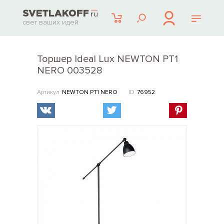
свет ваших идей
Торшер Ideal Lux NEWTON PT1
NERO 003528
Артикул
NEWTON PT1 NERO
ID
76952