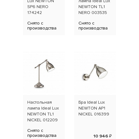
Lux NEWTON
лампа Ideal Lux
NEW
SP6 NERO
NEWTON TL1
NER
174242
NERO 003535
Снято с
Снято с
производства
производства
Настольная
Бра Ideal Lux
Бра 
лампа Ideal Lux
NEWTON AP1
NEW
NEWTON TL1
NICKEL 016399
BRU
NICKEL 012209
027
Снято с
производства
10 946 ₽