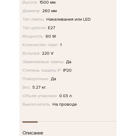
Высота:
1500 мм.
Диаметр:
260 мм.
Тип лампы:
Накаливания или LED
Тип цоколя:
E27
Мощность:
60 W
Количество ламп:
1
Вольтаж:
220 V
Заменяемые лампы:
Да
Степень защиты IP:
IP20
Поворотные:
Да
Вес:
5.27 кг.
Объем упаковки:
0.03 л.
Выключатель:
На проводе
Описание