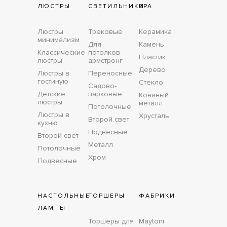
ЛЮСТРЫ
СВЕТИЛЬНИКИ
БРА
Люстры
Трековые
Керамика
минимализм
Для
Камень
Классические
потолков
Пластик
люстры
армстронг
Дерево
Люстры в
Переносные
гостиную
Стекло
Садово-
Детские
парковые
Кованый
люстры
металл
Потолочные
Люстры в
Хрусталь
Второй свет
кухню
Подвесные
Второй свет
Металл
Потолочные
Хром
Подвесные
НАСТОЛЬНЫЕ
ТОРШЕРЫ
ФАБРИКИ
ЛАМПЫ
Торшеры для
Maytoni