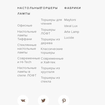
НАСТОЛЬНЫЕ
ТОРШЕРЫ
ФАБРИКИ
ЛАМПЫ
Торшеры для
Maytoni
чтения
Офисные
Ideal Lux
Торшеры
Настольные
Arte Lamp
ЛОФТ
лампы
Lucide
Тиффани
Торшеры из
дерева
Стеклянные
настольные
Классические
лампы
торшеры
Современные
Современные
и Hi-Tech
и Хай-тек
Настольные
Торшеры из
лампы в
хрусталя
стиле ЛОФТ
Торшеры из
стекла