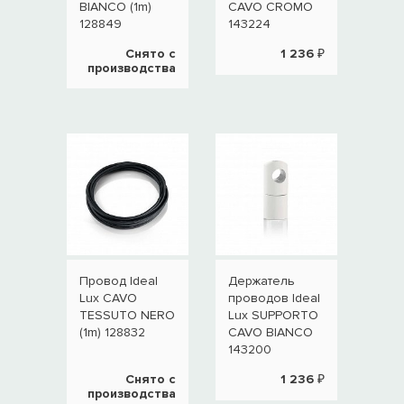
BIANCO (1m)
CAVO CROMO
CAV
128849
143224
1432
Снято с
1 236 ₽
производства
Провод Ideal
Держатель
Осн
Lux CAVO
проводов Ideal
све
TESSUTO NERO
Lux SUPPORTO
Idea
(1m) 128832
CAVO BIANCO
ROS
143200
MET
NER
Снято с
1 236 ₽
производства