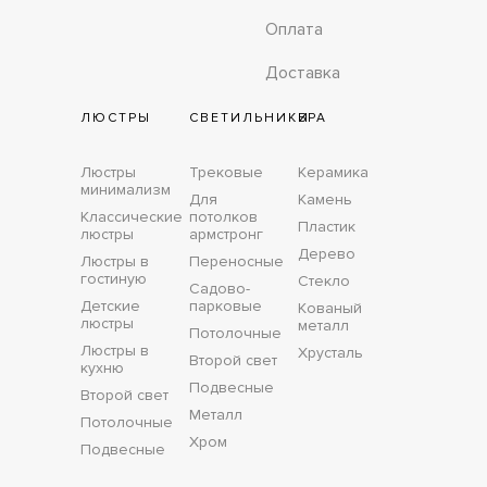
Оплата
Доставка
ЛЮСТРЫ
СВЕТИЛЬНИКИ
БРА
Люстры
Трековые
Керамика
минимализм
Для
Камень
Классические
потолков
Пластик
люстры
армстронг
Дерево
Люстры в
Переносные
гостиную
Стекло
Садово-
Детские
парковые
Кованый
люстры
металл
Потолочные
Люстры в
Хрусталь
Второй свет
кухню
Подвесные
Второй свет
Металл
Потолочные
Хром
Подвесные