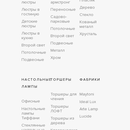
Пластик
люстры
армстронг
Дерево
Люстры в
Переносные
гостиную
Стекло
Садово-
Детские
парковые
Кованый
люстры
металл
Потолочные
Люстры в
Хрусталь
Второй свет
кухню
Подвесные
Второй свет
Металл
Потолочные
Хром
Подвесные
НАСТОЛЬНЫЕ
ТОРШЕРЫ
ФАБРИКИ
ЛАМПЫ
Торшеры для
Maytoni
чтения
Офисные
Ideal Lux
Торшеры
Настольные
Arte Lamp
ЛОФТ
лампы
Lucide
Тиффани
Торшеры из
дерева
Стеклянные
настольные