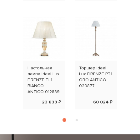
Настольная
Торшер Ideal
Люст
лампа Ideal Lux
Lux FIRENZE PT1
Lux 
FIRENZE TL1
ORO ANTICO
SP5
BIANCO
020877
ANT
ANTICO 012889
23 833 ₽
60 024 ₽