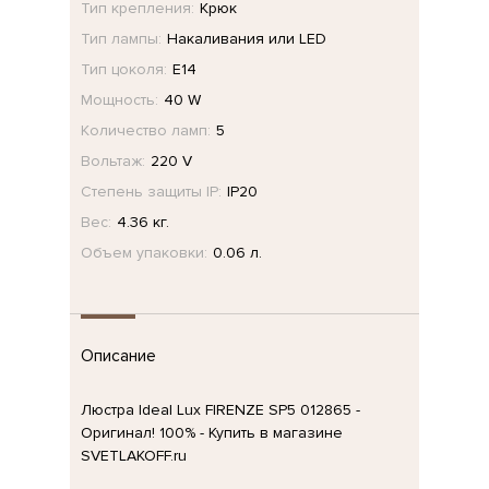
Тип крепления:
Крюк
Тип лампы:
Накаливания или LED
Тип цоколя:
E14
Мощность:
40 W
Количество ламп:
5
Вольтаж:
220 V
Степень защиты IP:
IP20
Вес:
4.36 кг.
Объем упаковки:
0.06 л.
Описание
Люстра Ideal Lux FIRENZE SP5 012865 -
Оригинал! 100% - Купить в магазине
SVETLAKOFF.ru