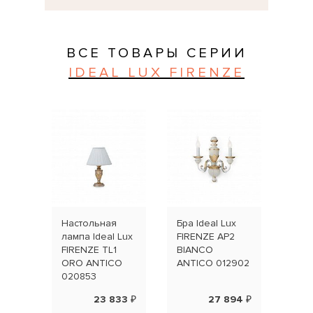
ВСЕ ТОВАРЫ СЕРИИ
IDEAL LUX FIRENZE
Настольная
Бра Ideal Lux
Торш
лампа Ideal Lux
FIRENZE AP2
Lux 
FIRENZE TL1
BIANCO
BIA
ORO ANTICO
ANTICO 012902
ANT
020853
23 833 ₽
27 894 ₽