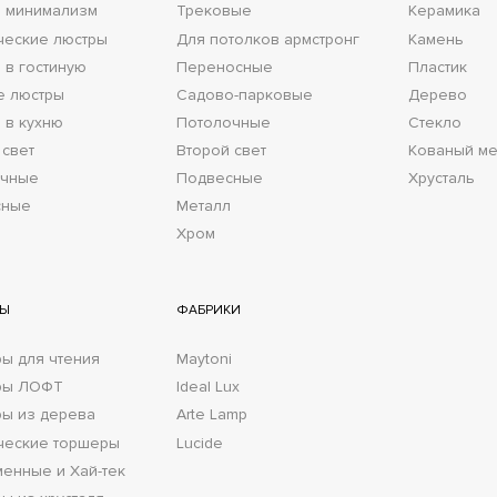
 минимализм
Трековые
Керамика
ческие люстры
Для потолков армстронг
Камень
 в гостиную
Переносные
Пластик
е люстры
Садово-парковые
Дерево
 в кухню
Потолочные
Стекло
 свет
Второй свет
Кованый ме
очные
Подвесные
Хрусталь
сные
Металл
Хром
РЫ
ФАБРИКИ
ы для чтения
Maytoni
ры ЛОФТ
Ideal Lux
ы из дерева
Arte Lamp
ческие торшеры
Lucide
енные и Хай-тек