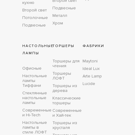
Второй свет
кухню
Подвесные
Второй свет
Металл
Потолочные
Хром
Подвесные
НАСТОЛЬНЫЕ
ТОРШЕРЫ
ФАБРИКИ
ЛАМПЫ
Торшеры для
Maytoni
чтения
Офисные
Ideal Lux
Торшеры
Настольные
Arte Lamp
ЛОФТ
лампы
Lucide
Тиффани
Торшеры из
дерева
Стеклянные
настольные
Классические
лампы
торшеры
Современные
Современные
и Hi-Tech
и Хай-тек
Настольные
Торшеры из
лампы в
хрусталя
стиле ЛОФТ