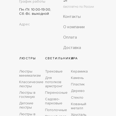
31
График работы
бесплатно по России
Пн.-Пт. 10:00-19:00,
Сб.-Вс. выходной
Контакты
Адрес
О компании
Оплата
Доставка
ЛЮСТРЫ
СВЕТИЛЬНИКИ
БРА
Люстры
Трековые
Керамика
минимализм
Для
Камень
Классические
потолков
Пластик
люстры
армстронг
Дерево
Люстры в
Переносные
гостиную
Стекло
Садово-
Детские
парковые
Кованый
люстры
металл
Потолочные
Люстры в
Хрусталь