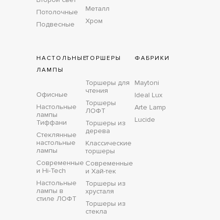
Металл
Потолочные
Хром
Подвесные
НАСТОЛЬНЫЕ
ТОРШЕРЫ
ФАБРИКИ
ЛАМПЫ
Торшеры для
Maytoni
чтения
Офисные
Ideal Lux
Торшеры
Настольные
Arte Lamp
ЛОФТ
лампы
Lucide
Тиффани
Торшеры из
дерева
Стеклянные
настольные
Классические
лампы
торшеры
Современные
Современные
и Hi-Tech
и Хай-тек
Настольные
Торшеры из
лампы в
хрусталя
стиле ЛОФТ
Торшеры из
стекла