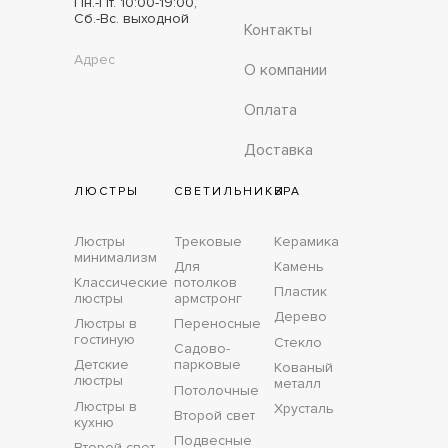
Пн.-Пт. 10:00-19:00,
Сб.-Вс. выходной
Контакты
Адрес
О компании
Оплата
Доставка
ЛЮСТРЫ
СВЕТИЛЬНИКИ
БРА
Люстры
Трековые
Керамика
минимализм
Для
Камень
Классические
потолков
Пластик
люстры
армстронг
Дерево
Люстры в
Переносные
гостиную
Стекло
Садово-
Детские
парковые
Кованый
люстры
металл
Потолочные
Люстры в
Хрусталь
Второй свет
кухню
Подвесные
Второй свет