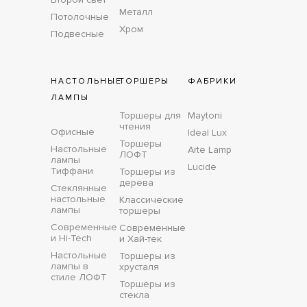
Металл
Потолочные
Хром
Подвесные
НАСТОЛЬНЫЕ
ТОРШЕРЫ
ФАБРИКИ
ЛАМПЫ
Торшеры для
Maytoni
чтения
Офисные
Ideal Lux
Торшеры
Настольные
Arte Lamp
ЛОФТ
лампы
Lucide
Тиффани
Торшеры из
дерева
Стеклянные
настольные
Классические
лампы
торшеры
Современные
Современные
и Hi-Tech
и Хай-тек
Настольные
Торшеры из
лампы в
хрусталя
стиле ЛОФТ
Торшеры из
стекла