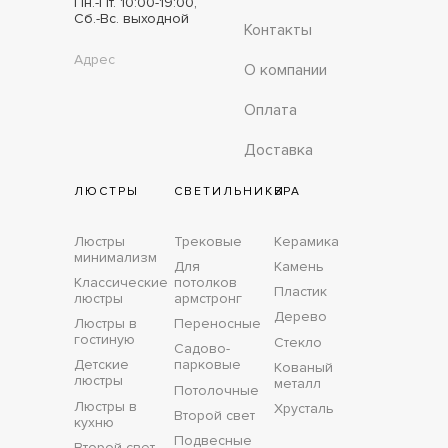
Пн.-Пт. 10:00-19:00,
Сб.-Вс. выходной
Контакты
Адрес
О компании
Оплата
Доставка
ЛЮСТРЫ
СВЕТИЛЬНИКИ
БРА
Люстры
Трековые
Керамика
минимализм
Для
Камень
Классические
потолков
Пластик
люстры
армстронг
Дерево
Люстры в
Переносные
гостиную
Стекло
Садово-
Детские
парковые
Кованый
люстры
металл
Потолочные
Люстры в
Хрусталь
Второй свет
кухню
Подвесные
Второй свет